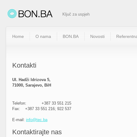
Ključ za uspjeh
Home
O nama
BON.BA
Novosti
Referentna
Kontakti
Ul. Hadži Idrizova 5,
71000, Sarajevo, BiH
Telefon:
+387 33 551 215
Fax:
+387 33 551 216; 922 537
E-mail:
info@tec.ba
Kontaktirajte nas