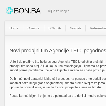
Ključ za uspjeh
Home
O nama
BON.BA
Novosti
Referentna
Novi prodajni tim Agencije TEC- pogodnosti
U želji da pružimo što bolju uslugu, Agencija TEC je odlučila proširit
prodajni tim sada broji 8 ljudi koji su na raspolaganju klijentima za pre
suport prema potrebama i željama klijenta a mreža se i dalje proširuje.
Da bi naši novi saradnici lakše ušli u posao, na ponudu smo dodali po
korisnici baze imaju gratis segmentaciju tržišta prema svojim željama
i potražite nove klijente, istražite tržište, provjerite stanje na tržištu.
Postanite naš klijent i vrijeme će pokazati da ste donijeli mudru odluku